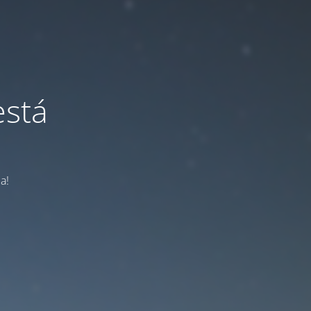
está
a!