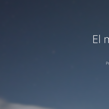
El 
P